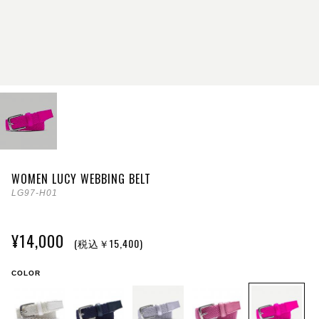
WOMEN LUCY WEBBING BELT
LG97-H01
¥14,000
(税込￥15,400)
COLOR