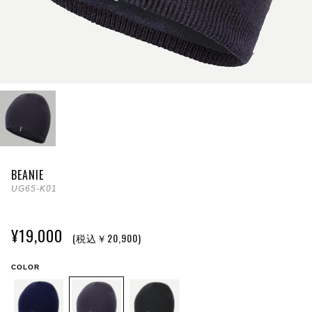
BEANIE
UG65-K01
¥19,000
(税込￥20,900)
COLOR