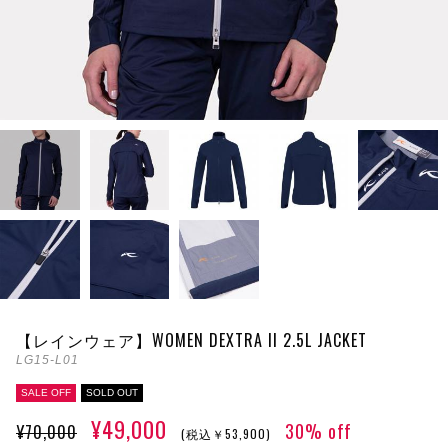
【レインウェア】WOMEN DEXTRA II 2.5L JACKET
LG15-L01
SALE OFF
SOLD OUT
¥49,000
30% off
¥70,000
(税込￥53,900)