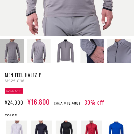
MEN FEEL HALFZIP
MS25-E06
SALE OFF
¥16,800
30% off
¥24,000
(税込￥18,480)
COLOR