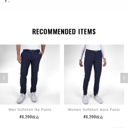
す。
RECOMMENDED ITEMS
Men Softshell Ike Pants
Women Softshell Ikala Pants
46,200
46,200
税込
税込