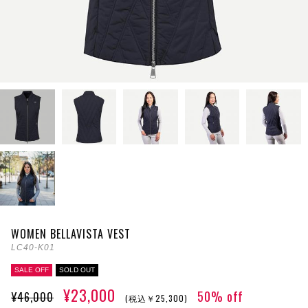
WOMEN BELLAVISTA VEST
LC40-K01
SALE OFF
SOLD OUT
¥23,000
50% off
¥46,000
(税込￥25,300)