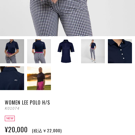
WOMEN LEE POLO H/S
K01074
NEW
¥20,000
(税込￥22,000)