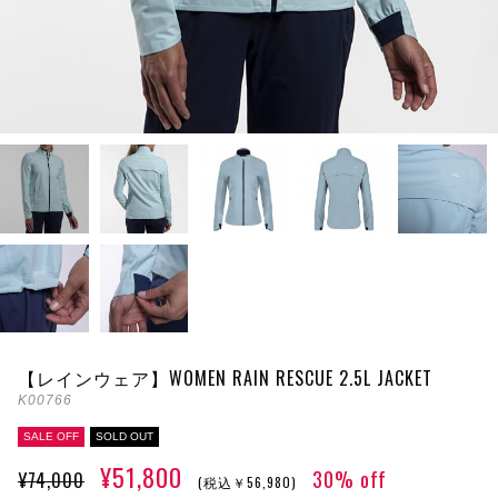
【レインウェア】WOMEN RAIN RESCUE 2.5L JACKET
K00766
SALE OFF
SOLD OUT
¥51,800
30% off
¥74,000
(税込￥56,980)